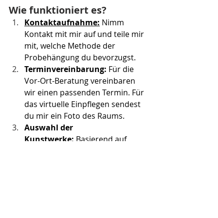
Wie funktioniert es?
Kontaktaufnahme:
 Nimm 
Kontakt mit mir auf und teile mir 
mit, welche Methode der 
Probehängung du bevorzugst.
Terminvereinbarung:
 Für die 
Vor-Ort-Beratung vereinbaren 
wir einen passenden Termin. Für 
das virtuelle Einpflegen sendest 
du mir ein Foto des Raums.
Auswahl der 
Kunstwerke:
 Basierend auf 
deinen Präferenzen und dem Stil 
deines Raums bringe ich eine 
Auswahl passender Kunstwerke 
mit oder füge sie digital in dein 
Foto ein.
Beratung und 