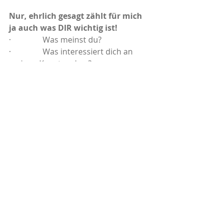
Nur, ehrlich gesagt zählt für mich 
ja auch was DIR wichtig ist!
·                Was meinst du? 
·                Was interessiert dich an 
meinen Kunstwerken? 
·                Was braucht es, damit es 
für dich perfekt ist? 
·                Was ist DIR wichtig?
Schreib mir gerne und verrate es 
mir. 
Wenn Du jetzt schnell zu meinem 
Katalog switchen möchtest - 
bitteschön, hier ist nochmals der 
Link dazu.
Ich freue mich auf alle Fälle von dir 
zu hören! :)