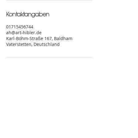
Kontaktangaben
01715456744
ah@art-hibler.de
Karl-Böhm-Straße 167, Baldham
Vaterstetten, Deutschland
©2026 art hibler
Impressum
Datenschutz