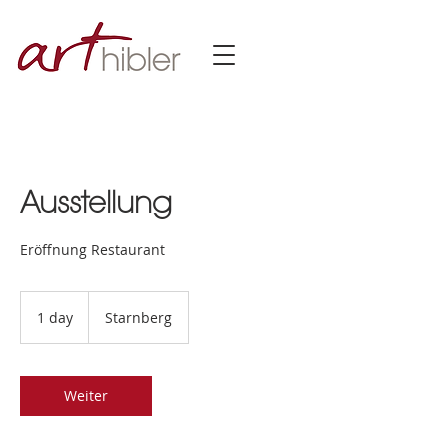
Ausstellung
Eröffnung Restaurant
1 day
1
Starnberg
d
a
Weiter